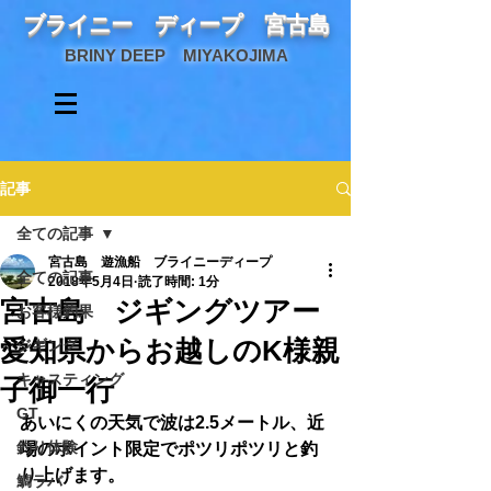
ブライニー ディープ 宮古島
BRINY DEEP MIYAKOJIMA
記事
全ての記事
宮古島 遊漁船 ブライニーディープ
全ての記事
2018年5月4日
読了時間: 1分
宮古島 ジギングツアー
お客様釣果
愛知県からお越しのK様親
ジギング
キャスティング
子御一行
GT
あいにくの天気で波は2.5メートル、近
釣り体験
場のポイント限定でポツリポツリと釣
り上げます。
鯛ラバ