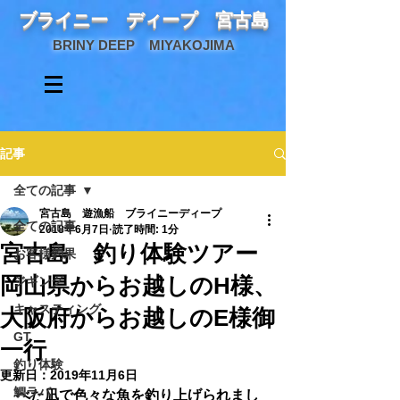
ブライニー ディープ 宮古島
BRINY DEEP MIYAKOJIMA
記事
全ての記事
宮古島 遊漁船 ブライニーディープ
全ての記事
2018年6月7日
読了時間: 1分
宮古島 釣り体験ツアー
お客様釣果
岡山県からお越しのH様、
ジギング
キャスティング
大阪府からお越しのE様御
GT
一行
釣り体験
更新日：
2019年11月6日
鯛ラバ
べた凪で色々な魚を釣り上げられまし