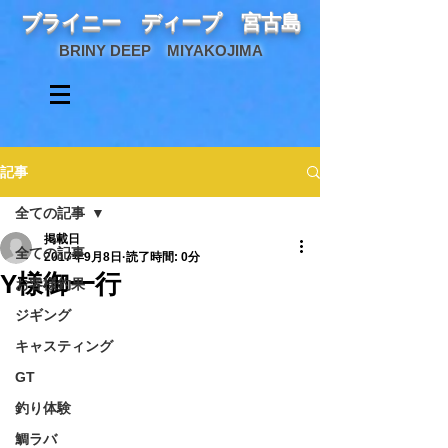
ブライニー ディープ 宮古島
BRINY DEEP MIYAKOJIMA
記事
全ての記事
掲載日
全ての記事
2017年9月8日
読了時間: 0分
Y様御一行
お客様釣果
ジギング
キャスティング
GT
釣り体験
鯛ラバ