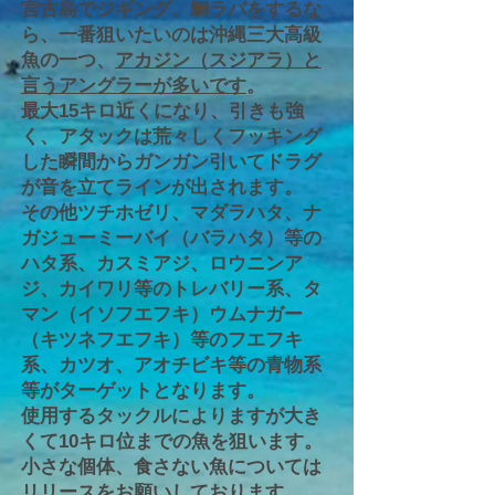
宮古島でジギング、鯛ラバをするな
ら、一番狙いたいのは沖縄三大高級
魚の一つ、
アカジン（スジアラ）と
言うアングラーが多いです
。
最大15キロ近くになり、引きも強
く、アタックは荒々しくフッキング
した瞬間からガンガン引いてドラグ
が音を立てラインが出されます。
その他ツチホゼリ、マダラハタ、ナ
ガジューミーバイ（バラハタ）等の
ハタ系、カスミアジ、ロウニンア
ジ、カイワリ等のトレバリー系、タ
マン（イソフエフキ）ウムナガー
（キツネフエフキ）等のフエフキ
系、カツオ、アオチビキ等の青物系
等がターゲットとなります。
​使用するタックルによりますが大き
くて10キロ位までの魚を狙います。
小さな個体、食さない魚については
リリースをお願いしております。