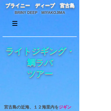
ブライニー ディープ 宮古島
BRINY DEEP MIYAKOJIMA
ライトジギング・
鯛ラバ
ツアー
宮古島の近海、１２海里内を
ジギン