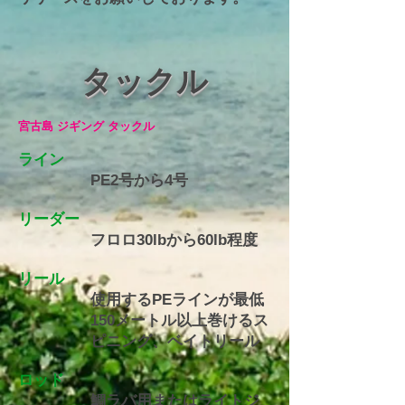
タックル
宮古島 ジギング タックル
ライン
PE2号から4号
リーダー
フロロ30lbから60lb程度
リール
使用するPEラインが最低
150メートル以上巻けるス
ピニング、ベイトリール
ロッド
鯛ラバ用またはライトジ