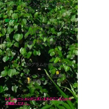
ギング、スロージギング
用ロッド
鯛ラバ
30号から40号 110グラム
から150グラム
アシストラインとフック
は強いものに変えてくだ
さい。
ジグ
150グラムから300グラム
位
​アシストフックは強いも
のを用意してください。
レギュレーションがございますのでこちらから
ご確認ください。