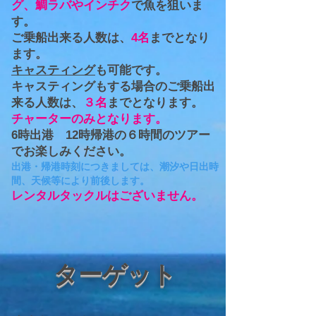
グ、鯛ラバやインチク
で魚を狙いま
す。
ご乗船出来る人数は、
4名
までとなり
ます。
キャスティング
も可能です。
キャスティングもする場合のご乗船出
来る人数は、
３名
までとなります。
チャーターのみとなります。
6時出港 12時帰港の６
時間のツアー
でお楽しみください。
出港・帰港時刻につきましては、潮汐や日出時
間、天候等により前後します。
​レンタルタックルはございません。
ターゲット