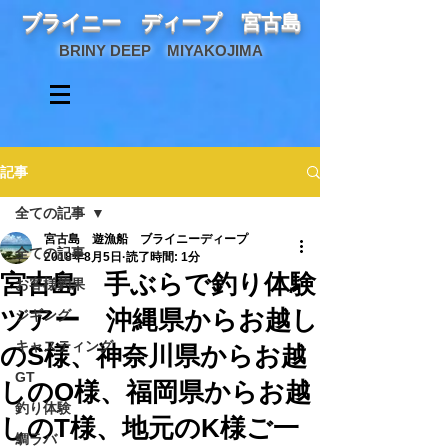
ブライニー ディープ 宮古島
BRINY DEEP MIYAKOJIMA
記事
全ての記事
宮古島 遊漁船 ブライニーディープ
全ての記事
2018年8月5日
読了時間: 1分
宮古島 手ぶらで釣り体験
お客様釣果
ツアー 沖縄県からお越し
ジギング
キャスティング
のS様、神奈川県からお越
GT
しのO様、福岡県からお越
釣り体験
しのT様、地元のK様ご一
鯛ラバ